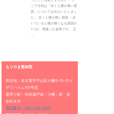
こで今回は「歩くと腰が痛い原
因」についてお伝えいたしまし
た。 歩くと腰が痛い原因 ・歩
いていると腰が痛くなる原因の
1つが、間違った姿勢です。 正
...
もりやま整体院
所在地：名古屋市守山区小幡5-10-31イ
ザワハイム101号室
最寄り駅：名鉄瀬戸線「小幡」駅 徒
歩約８分
電話番号：052-796-2225