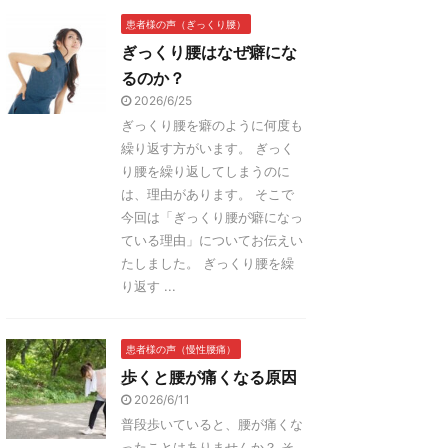
患者様の声（ぎっくり腰）
ぎっくり腰はなぜ癖にな
るのか？
2026/6/25
ぎっくり腰を癖のように何度も
繰り返す方がいます。 ぎっく
り腰を繰り返してしまうのに
は、理由があります。 そこで
今回は「ぎっくり腰が癖になっ
ている理由」についてお伝えい
たしました。 ぎっくり腰を繰
り返す ...
患者様の声（慢性腰痛）
歩くと腰が痛くなる原因
2026/6/11
普段歩いていると、腰が痛くな
ったことはありませんか？ そ