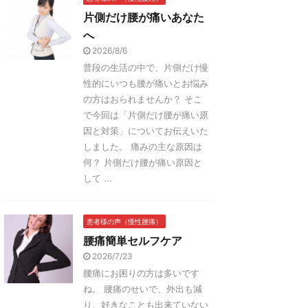
片側だけ腰が痛いあなた
へ
2026/8/6
普段の生活の中で、片側だけ慢
性的にいつも腰が痛いとお悩み
の方はおられませんか？ そこ
で今回は「片側だけ腰が痛い原
因と対策」についてお伝えいた
しました。 痛みの主な原因は
何？ 片側だけ腰が痛い原因と
して ...
患者様の声（慢性腰痛）
腰痛簡単セルフケア
2026/7/23
腰痛にお困りの方は多いです
ね。 腰痛のせいで、外出も減
り、好きなことも出来ていない