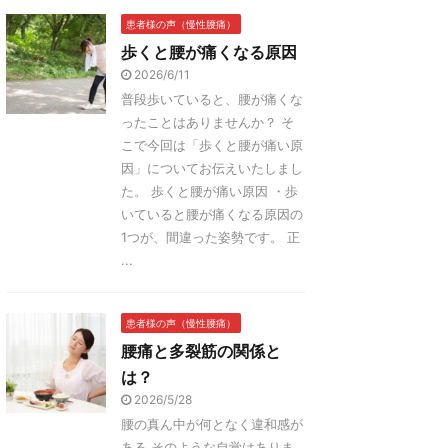
患者様の声（慢性腰痛）
歩くと腰が痛くなる原因
2026/6/11
普段歩いていると、腰が痛くな
ったことはありませんか？ そ
こで今回は「歩くと腰が痛い原
因」についてお伝えいたしまし
た。 歩くと腰が痛い原因 ・歩
いていると腰が痛くなる原因の
1つが、間違った姿勢です。 正
...
患者様の声（慢性腰痛）
腰痛と多裂筋の関係と
は？
2026/5/28
腰の真ん中が何となく違和感が
ある そのような自覚はありま