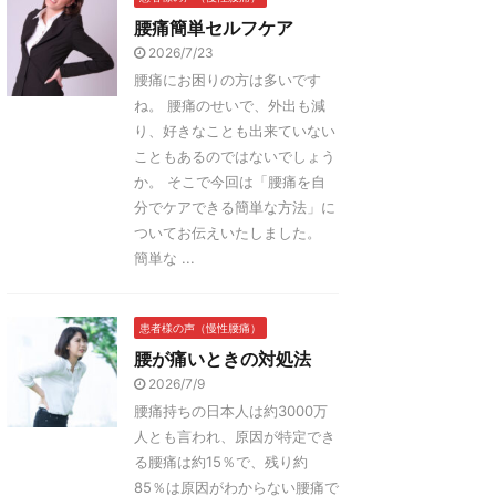
腰痛簡単セルフケア
2026/7/23
腰痛にお困りの方は多いです
ね。 腰痛のせいで、外出も減
り、好きなことも出来ていない
こともあるのではないでしょう
か。 そこで今回は「腰痛を自
分でケアできる簡単な方法」に
ついてお伝えいたしました。
簡単な ...
患者様の声（慢性腰痛）
腰が痛いときの対処法
2026/7/9
腰痛持ちの日本人は約3000万
人とも言われ、原因が特定でき
る腰痛は約15％で、残り約
85％は原因がわからない腰痛で