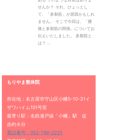
せんか？ それ、ひょっとし
て、「多裂筋」が原因かもしれ
ません。 そこで今回は、「腰
痛と多裂筋の関係」についてお
伝えいたしました。 多裂筋と
は？ ...
もりやま整体院
所在地：名古屋市守山区小幡5-10-31イ
ザワハイム101号室
最寄り駅：名鉄瀬戸線「小幡」駅 徒
歩約８分
電話番号：052-796-2225