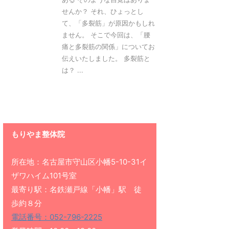
せんか？ それ、ひょっとし
て、「多裂筋」が原因かもしれ
ません。 そこで今回は、「腰
痛と多裂筋の関係」についてお
伝えいたしました。 多裂筋と
は？ ...
もりやま整体院
所在地：名古屋市守山区小幡5-10-31イ
ザワハイム101号室
最寄り駅：名鉄瀬戸線「小幡」駅 徒
歩約８分
電話番号：052-796-2225