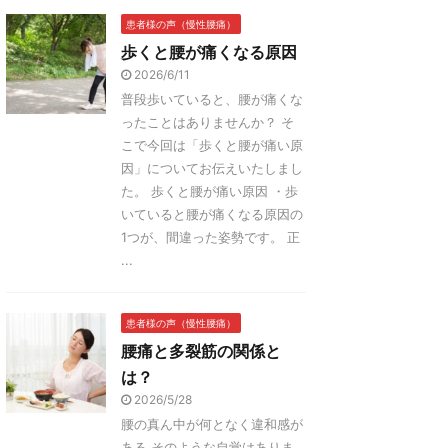
患者様の声（慢性腰痛）
歩くと腰が痛くなる原因
2026/6/11
普段歩いていると、腰が痛くな
ったことはありませんか？ そ
こで今回は「歩くと腰が痛い原
因」についてお伝えいたしまし
た。 歩くと腰が痛い原因 ・歩
いていると腰が痛くなる原因の
1つが、間違った姿勢です。 正
...
患者様の声（慢性腰痛）
腰痛と多裂筋の関係と
は？
2026/5/28
腰の真ん中が何となく違和感が
ある そのような自覚はありま