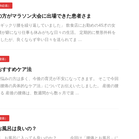
神経痛）
の方がマラソン大会に出場できた患者さま
ギックリ腰を繰り返していました」 飲食店にお勤めの45才の女
腰が癖になり仕事も休みがちな日々の生活。 定期的に整形外科を
したが、良くならず辛い日々を送られてま ...
腰痛）
おすすめケア法
悩みの方は多く、今後の育児が不安になってきます。 そこで今回
腰痛の具体的なケア法」についてお伝えいたしました。 産後の腰
る 産後の腰痛は、数週間から数ヶ月で楽 ...
腰痛）
お風呂は良いの？
、お風呂に入っても良いのか？、、、 今回は「腰痛とお風呂」に