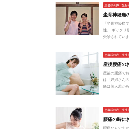
患者様の声（坐骨
坐骨神経痛
「坐骨神経痛で
性。 ギックリ
受診されていま
患者様の声（慢性
産後腰痛の
産後の腰痛でお
は「妊婦さんの
痛は個人差があ
患者様の声（慢性
腰痛の時に
腰痛なんですが