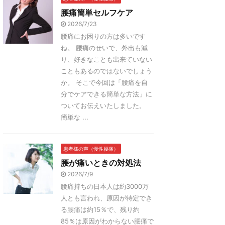
腰痛簡単セルフケア
2026/7/23
腰痛にお困りの方は多いです
ね。 腰痛のせいで、外出も減
り、好きなことも出来ていない
こともあるのではないでしょう
か。 そこで今回は「腰痛を自
分でケアできる簡単な方法」に
ついてお伝えいたしました。
簡単な ...
患者様の声（慢性腰痛）
腰が痛いときの対処法
2026/7/9
腰痛持ちの日本人は約3000万
人とも言われ、原因が特定でき
る腰痛は約15％で、残り約
85％は原因がわからない腰痛で