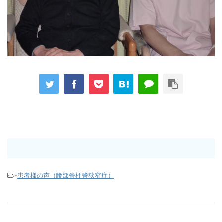
-
患者様の声（腰部脊柱管狭窄症）