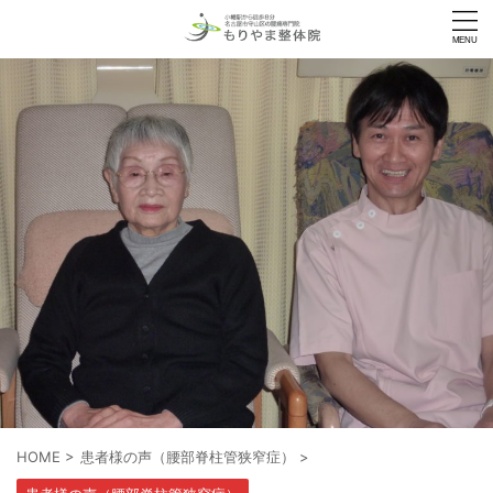
HOME
>
患者様の声（腰部脊柱管狭窄症）
>