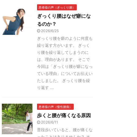
患者様の声（ぎっくり腰）
ぎっくり腰はなぜ癖にな
るのか？
2026/6/25
ぎっくり腰を癖のように何度も
繰り返す方がいます。 ぎっく
り腰を繰り返してしまうのに
は、理由があります。 そこで
今回は「ぎっくり腰が癖になっ
ている理由」についてお伝えい
たしました。 ぎっくり腰を繰
り返す ...
患者様の声（慢性腰痛）
歩くと腰が痛くなる原因
2026/6/11
普段歩いていると、腰が痛くな
ったことはありませんか？ そ