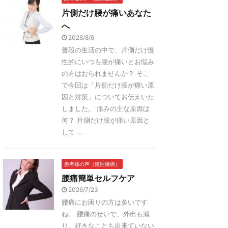
片側だけ腰が痛いあなた
へ
2026/8/6
普段の生活の中で、片側だけ慢
性的にいつも腰が痛いとお悩み
の方はおられませんか？ そこ
で今回は「片側だけ腰が痛い原
因と対策」についてお伝えいた
しました。 痛みの主な原因は
何？ 片側だけ腰が痛い原因と
して ...
患者様の声（慢性腰痛）
腰痛簡単セルフケア
2026/7/23
腰痛にお困りの方は多いです
ね。 腰痛のせいで、外出も減
り、好きなことも出来ていない