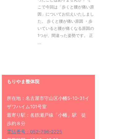
こで今回は「歩くと腰が痛い原
因」についてお伝えいたしまし
た。 歩くと腰が痛い原因 ・歩
いていると腰が痛くなる原因の
1つが、間違った姿勢です。 正
...
もりやま整体院
所在地：名古屋市守山区小幡5-10-31イ
ザワハイム101号室
最寄り駅：名鉄瀬戸線「小幡」駅 徒
歩約８分
電話番号：052-796-2225