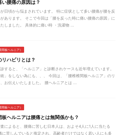
痛い腰痛の原因は？
が日頃から悩まされています。 特に症状として多い腰痛が腰を反
があります。 そこで今回は「腰を反った時に痛い腰痛の原因」に
しました。 具体的に痛い時 ・洗濯物 ...
椎間板ヘルニア）
のリハビリとは？
受診すると、「ヘルニア」と診断されケースも近年増えています。
術」をしない為にも、、、 今回は、「腰椎椎間板ヘルニア」のリ
、お伝えいたしました。 腰ヘルニアとは ...
椎間板ヘルニア）
間板ヘルニアは腰痛とは無関係かも？
査によると、腰痛に苦しむ日本人は、およそ4人に1人に当たる
腰痛に苦しんでいると推定され、高齢者だけではなく若い人にも多