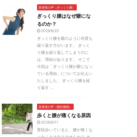
患者様の声（ぎっくり腰）
ぎっくり腰はなぜ癖にな
るのか？
2026/6/25
ぎっくり腰を癖のように何度も
繰り返す方がいます。 ぎっく
り腰を繰り返してしまうのに
は、理由があります。 そこで
今回は「ぎっくり腰が癖になっ
ている理由」についてお伝えい
たしました。 ぎっくり腰を繰
り返す ...
患者様の声（慢性腰痛）
歩くと腰が痛くなる原因
2026/6/11
普段歩いていると、腰が痛くな
ったことはありませんか？ そ