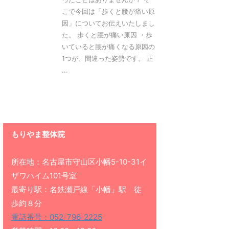
こで今回は「歩くと腰が痛い原
因」についてお伝えいたしまし
た。 歩くと腰が痛い原因 ・歩
いていると腰が痛くなる原因の
1つが、間違った姿勢です。 正
...
もりやま整体院
所在地：名古屋市守山区小幡5-10-31イ
ザワハイム101号室
最寄り駅：名鉄瀬戸線「小幡」駅 徒
歩約８分
電話番号：052-796-2225