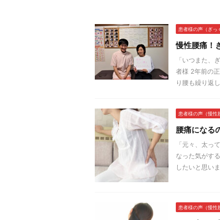
患者様の声（ぎっ
慢性腰痛！
「いつまた、ぎ
者様 2年前の
り腰も繰り返し
患者様の声（慢性
腰痛になる
「元々、太って
なった気がす
したいと思います
患者様の声（慢性