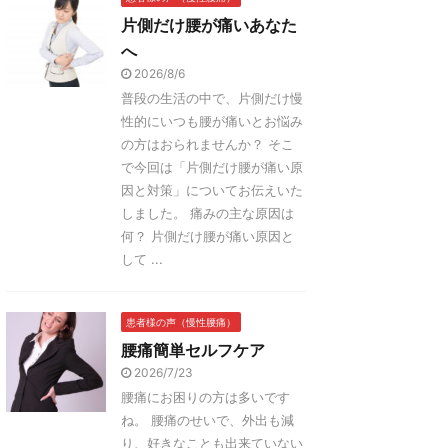
片側だけ腰が痛いあなた
へ
2026/8/6
普段の生活の中で、片側だけ慢
性的にいつも腰が痛いとお悩み
の方はおられませんか？ そこ
で今回は「片側だけ腰が痛い原
因と対策」についてお伝えいた
しました。 痛みの主な原因は
何？ 片側だけ腰が痛い原因と
して ...
患者様の声（慢性腰痛）
腰痛簡単セルフケア
2026/7/23
腰痛にお困りの方は多いです
ね。 腰痛のせいで、外出も減
り、好きなことも出来ていない