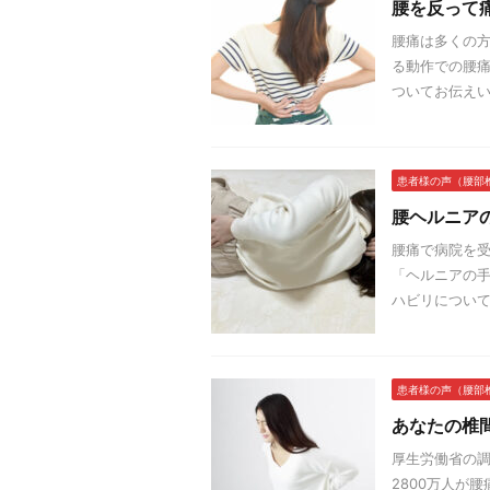
腰を反って
腰痛は多くの方
る動作での腰痛
ついてお伝えいた
患者様の声（腰部
腰ヘルニア
腰痛で病院を
「ヘルニアの手
ハビリについて
患者様の声（腰部
あなたの椎
厚生労働省の調
2800万人が