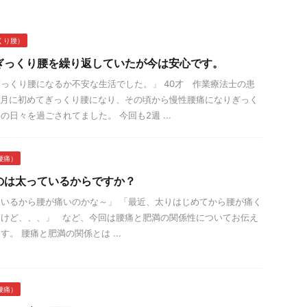
くり腰）
ぎっくり腰を繰り返していたが今は安心です。
っくり腰になるか不安な生活でした。」 40才 作業療法士の患
正月に初めてぎっくり腰になり、その頃から慢性腰痛になりぎっく
の日々を過ごされてました。 今回も2週 ...
腰痛）
のは太っているからですか？
いるから腰が痛いのかな～」 「最近、太りはじめてから腰が痛く
るけど、、、」 など、今回は腰痛と肥満の関係性についてお伝え
。 腰痛と肥満の関係とは ...
腰痛）