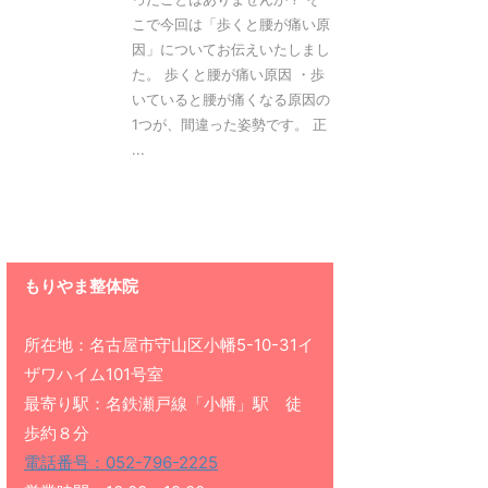
こで今回は「歩くと腰が痛い原
因」についてお伝えいたしまし
た。 歩くと腰が痛い原因 ・歩
いていると腰が痛くなる原因の
1つが、間違った姿勢です。 正
...
もりやま整体院
所在地：名古屋市守山区小幡5-10-31イ
ザワハイム101号室
最寄り駅：名鉄瀬戸線「小幡」駅 徒
歩約８分
電話番号：052-796-2225