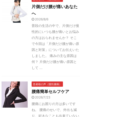
片側だけ腰が痛いあなた
へ
2026/8/6
普段の生活の中で、片側だけ慢
性的にいつも腰が痛いとお悩み
の方はおられませんか？ そこ
で今回は「片側だけ腰が痛い原
因と対策」についてお伝えいた
しました。 痛みの主な原因は
何？ 片側だけ腰が痛い原因と
して ...
患者様の声（慢性腰痛）
腰痛簡単セルフケア
2026/7/23
腰痛にお困りの方は多いです
ね。 腰痛のせいで、外出も減
り、好きなことも出来ていない