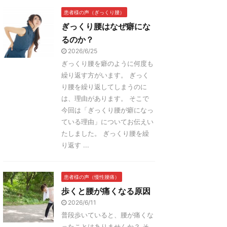
患者様の声（ぎっくり腰）
ぎっくり腰はなぜ癖にな
るのか？
2026/6/25
ぎっくり腰を癖のように何度も
繰り返す方がいます。 ぎっく
り腰を繰り返してしまうのに
は、理由があります。 そこで
今回は「ぎっくり腰が癖になっ
ている理由」についてお伝えい
たしました。 ぎっくり腰を繰
り返す ...
患者様の声（慢性腰痛）
歩くと腰が痛くなる原因
2026/6/11
普段歩いていると、腰が痛くな
ったことはありませんか？ そ