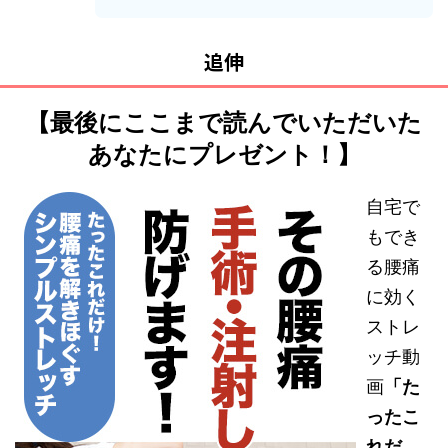
追伸
【最後にここまで読んでいただいた
あなたにプレゼント！】
自宅で
もでき
る腰痛
に効く
ストレ
ッチ動
画
「た
ったこ
れだ