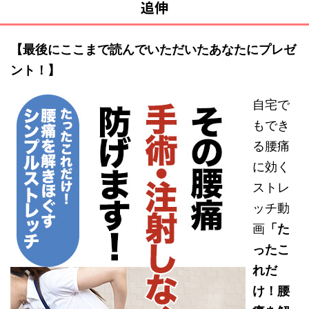
追伸
【最後にここまで読んでいただいたあなたにプレゼ
ント！】
自宅で
もでき
る腰痛
に効く
ストレ
ッチ動
画
「た
ったこ
れだ
け！腰