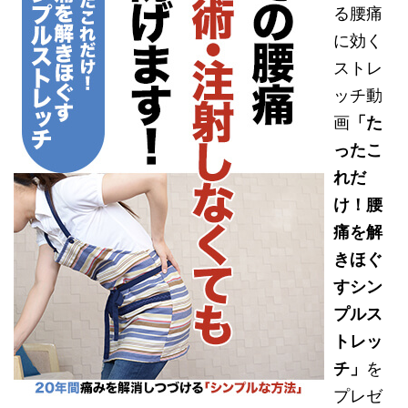
る腰痛
に効く
ストレ
ッチ動
画
「た
ったこ
れだ
け！腰
痛を解
きほぐ
すシン
プルス
トレッ
チ」
を
プレゼ