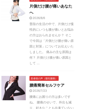
片側だけ腰が痛いあなた
へ
2026/8/6
普段の生活の中で、片側だけ慢
性的にいつも腰が痛いとお悩み
の方はおられませんか？ そこ
で今回は「片側だけ腰が痛い原
因と対策」についてお伝えいた
しました。 痛みの主な原因は
何？ 片側だけ腰が痛い原因と
して ...
患者様の声（慢性腰痛）
腰痛簡単セルフケア
2026/7/23
腰痛にお困りの方は多いです
ね。 腰痛のせいで、外出も減
り、好きなことも出来ていない