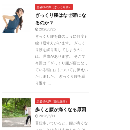
患者様の声（ぎっくり腰）
ぎっくり腰はなぜ癖にな
るのか？
2026/6/25
ぎっくり腰を癖のように何度も
繰り返す方がいます。 ぎっく
り腰を繰り返してしまうのに
は、理由があります。 そこで
今回は「ぎっくり腰が癖になっ
ている理由」についてお伝えい
たしました。 ぎっくり腰を繰
り返す ...
患者様の声（慢性腰痛）
歩くと腰が痛くなる原因
2026/6/11
普段歩いていると、腰が痛くな
ったことはありませんか？ そ