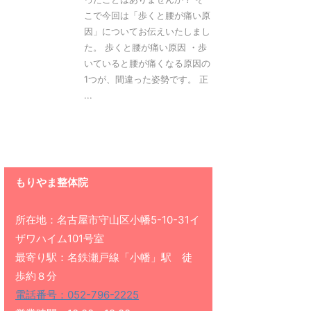
こで今回は「歩くと腰が痛い原
因」についてお伝えいたしまし
た。 歩くと腰が痛い原因 ・歩
いていると腰が痛くなる原因の
1つが、間違った姿勢です。 正
...
もりやま整体院
所在地：名古屋市守山区小幡5-10-31イ
ザワハイム101号室
最寄り駅：名鉄瀬戸線「小幡」駅 徒
歩約８分
電話番号：052-796-2225