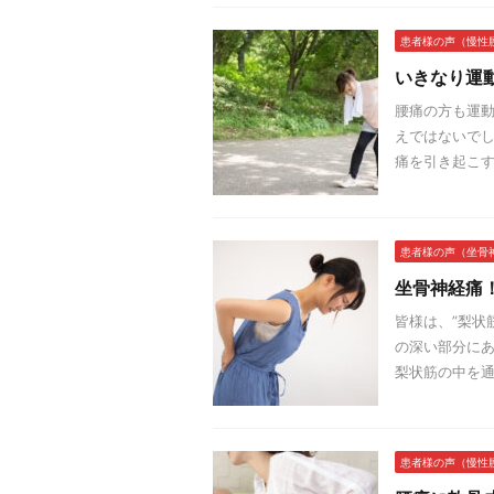
患者様の声（慢性
いきなり運
腰痛の方も運動
えではないでし
痛を引き起こす
患者様の声（坐骨
坐骨神経痛
皆様は、”梨状
の深い部分にあ
梨状筋の中を通
患者様の声（慢性