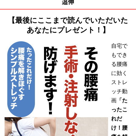
追伸
【最後にここまで読んでいただいた
あなたにプレゼント！】
自宅で
もでき
る腰痛
に効く
ストレ
ッチ動
画
「た
ったこ
れだ
け！腰