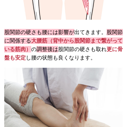
股関節の硬さも腰には影響が
出てきます。
股関節
に関係する
大腰筋（背中から股関節まで繋がって
いる筋肉）
の
調整後は
股関節の硬さも取れ
更に骨
盤も安定
し腰の状態も良くなります。