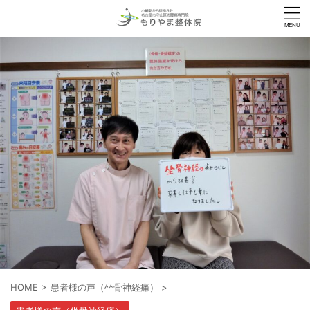
HOME
>
患者様の声（坐骨神経痛）
>