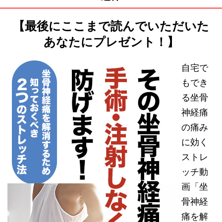
【最後にここまで読んでいただいた
あなたにプレゼント！】
自宅で
もでき
る坐骨
神経痛
の痛み
に効く
ストレ
ッチ動
画「坐
骨神経
痛を解