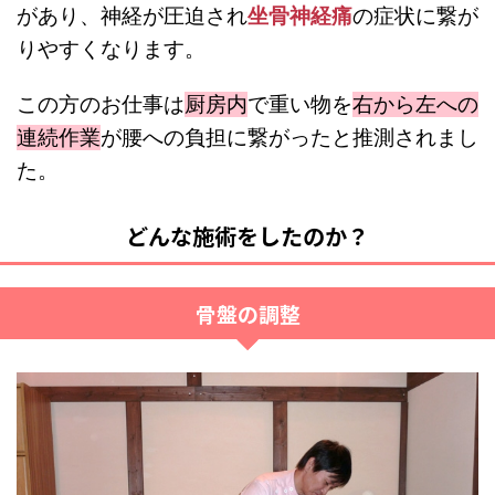
があり、神経が圧迫され
坐骨神経痛
の症状に繋が
りやすくなります。
この方のお仕事は
厨房内
で重い物を
右から左への
連続作業
が腰への負担に繋がったと推測されまし
た。
どんな施術をしたのか？
骨盤の調整