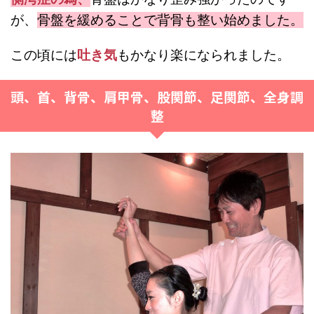
が、
骨盤を緩めることで背骨も整い始めました。
この頃には
吐き気
も
かなり楽になられました。
頭、首、背骨、肩甲骨、股関節、足関節、全身調
整