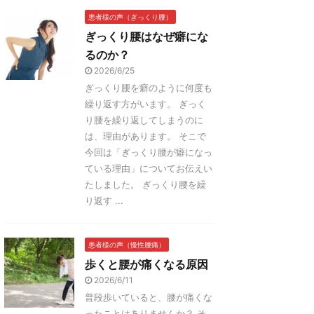
患者様の声（ぎっくり腰）
ぎっくり腰はなぜ癖にな
るのか？
2026/6/25
ぎっくり腰を癖のように何度も
繰り返す方がいます。 ぎっく
り腰を繰り返してしまうのに
は、理由があります。 そこで
今回は「ぎっくり腰が癖になっ
ている理由」についてお伝えい
たしました。 ぎっくり腰を繰
り返す ...
患者様の声（慢性腰痛）
歩くと腰が痛くなる原因
2026/6/11
普段歩いていると、腰が痛くな
ったことはありませんか？ そ