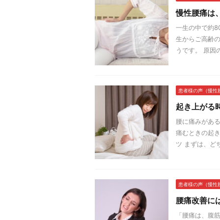
慢性腰痛は
一生の中で約8
生からご高齢の
うです。 原因の
患者様の声（慢性
起き上がる
腰に痛みがある
痛むときの起き
ツ まずは、ど
患者様の声（慢性
腰痛改善に
「腰痛は、腹筋