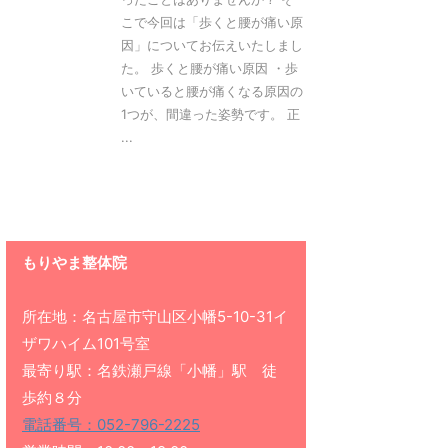
こで今回は「歩くと腰が痛い原
因」についてお伝えいたしまし
た。 歩くと腰が痛い原因 ・歩
いていると腰が痛くなる原因の
1つが、間違った姿勢です。 正
...
もりやま整体院
所在地：名古屋市守山区小幡5-10-31イ
ザワハイム101号室
最寄り駅：名鉄瀬戸線「小幡」駅 徒
歩約８分
電話番号：052-796-2225