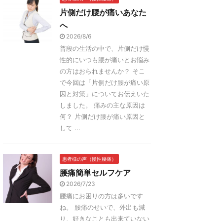
片側だけ腰が痛いあなた
へ
2026/8/6
普段の生活の中で、片側だけ慢
性的にいつも腰が痛いとお悩み
の方はおられませんか？ そこ
で今回は「片側だけ腰が痛い原
因と対策」についてお伝えいた
しました。 痛みの主な原因は
何？ 片側だけ腰が痛い原因と
して ...
患者様の声（慢性腰痛）
腰痛簡単セルフケア
2026/7/23
腰痛にお困りの方は多いです
ね。 腰痛のせいで、外出も減
り、好きなことも出来ていない