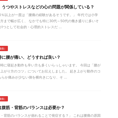
、うつやストレスなどの心の問題が関係している？
0％以上が一度は「腰痛の経験があるそうです。」 年代では小学
方まで幅が広く、 なかでも特に30代～50代の働き盛りに多いそ
1つとして社会的・心理的ストレスだ ...
腰痛）
時に腰が痛い、どうすれば良い？
時に寝起き動作も辛い方も多くいらっしゃいます。 今回は「腰が
上がり方のコツ」についてお伝えしました。 起き上がり動作のコ
ちらか痛みが少ない側を横向きになり、そ ...
腰痛）
は腹筋・背筋のバランスは必要か？
・背筋のバランスが崩れることで発症する？」 これは腰痛の原因