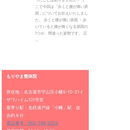
こで今回は「歩くと腰が痛い原
因」についてお伝えいたしまし
た。 歩くと腰が痛い原因 ・歩
いていると腰が痛くなる原因の
1つが、間違った姿勢です。 正
...
もりやま整体院
所在地：名古屋市守山区小幡5-10-31イ
ザワハイム101号室
最寄り駅：名鉄瀬戸線「小幡」駅 徒
歩約８分
電話番号：052-796-2225