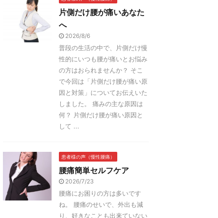
片側だけ腰が痛いあなた
へ
2026/8/6
普段の生活の中で、片側だけ慢
性的にいつも腰が痛いとお悩み
の方はおられませんか？ そこ
で今回は「片側だけ腰が痛い原
因と対策」についてお伝えいた
しました。 痛みの主な原因は
何？ 片側だけ腰が痛い原因と
して ...
患者様の声（慢性腰痛）
腰痛簡単セルフケア
2026/7/23
腰痛にお困りの方は多いです
ね。 腰痛のせいで、外出も減
り、好きなことも出来ていない