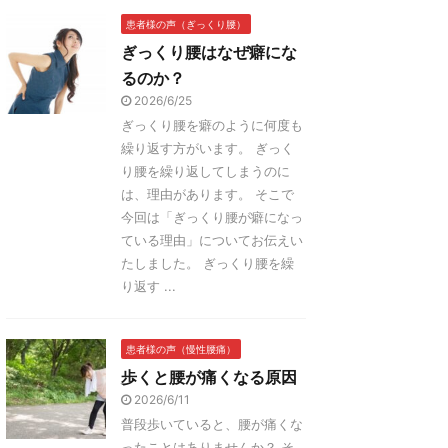
患者様の声（ぎっくり腰）
ぎっくり腰はなぜ癖にな
るのか？
2026/6/25
ぎっくり腰を癖のように何度も
繰り返す方がいます。 ぎっく
り腰を繰り返してしまうのに
は、理由があります。 そこで
今回は「ぎっくり腰が癖になっ
ている理由」についてお伝えい
たしました。 ぎっくり腰を繰
り返す ...
患者様の声（慢性腰痛）
歩くと腰が痛くなる原因
2026/6/11
普段歩いていると、腰が痛くな
ったことはありませんか？ そ