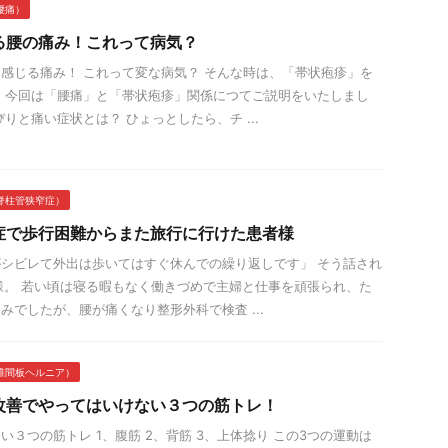
腰痛）
る腰の痛み！これって病気？
感じる痛み！ これって変な病気？ そんな時は、「帯状疱疹」を
 今回は「腰痛」と「帯状疱疹」関係につてご説明をいたしまし
ぴりと痛い症状とは？ ひょっとしたら、チ ...
脊柱管狭窄症）
症で歩行困難からまた旅行に行けた患者様
シビレて外出は歩いてはすぐ休んでの繰り返しです」 そう話され
様。 若い頃は寝る暇もなく働きづめで主婦と仕事を頑張られ、た
みでしたが、腰が痛くなり整形外科で検査 ...
椎間板ヘルニア）
改善でやってはいけない３つの筋トレ！
い３つの筋トレ 1、腹筋 2、背筋 3、上体捻り この3つの運動は