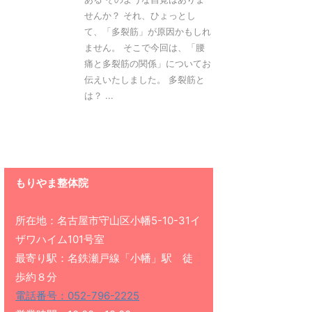
せんか？ それ、ひょっとし
て、「多裂筋」が原因かもしれ
ません。 そこで今回は、「腰
痛と多裂筋の関係」についてお
伝えいたしました。 多裂筋と
は？ ...
もりやま整体院
所在地：名古屋市守山区小幡5-10-31イ
ザワハイム101号室
最寄り駅：名鉄瀬戸線「小幡」駅 徒
歩約８分
電話番号：052-796-2225