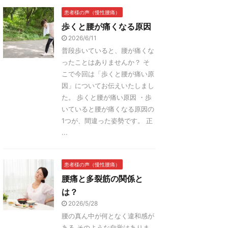
患者様の声（慢性腰痛）
歩くと腰が痛くなる原因
2026/6/11
普段歩いていると、腰が痛くな
ったことはありませんか？ そ
こで今回は「歩くと腰が痛い原
因」についてお伝えいたしまし
た。 歩くと腰が痛い原因 ・歩
いていると腰が痛くなる原因の
1つが、間違った姿勢です。 正
...
患者様の声（慢性腰痛）
腰痛と多裂筋の関係と
は？
2026/5/28
腰の真ん中が何となく違和感が
ある そのような自覚はありま