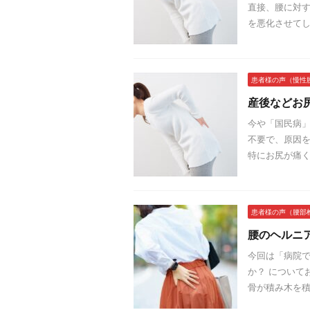
直接、腰に対
を悪化させてし
患者様の声（慢性
産後などお
今や「国民病
不要で、原因を
特にお尻が痛く
患者様の声（腰部
腰のヘルニ
今回は「病院
か？ について
骨が積み木を積