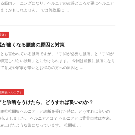
する筋肉レーニングになり、ヘルニアの改善どころか更にヘルニア
まうかもしれません。 では何故腰に ...
腰痛）
尻が痛くなる腰痛の原因と対策
」とも言われている腰痛ですが、「手術が必要な腰痛」と「手術が
特定しづらい腰痛」とに分けられます。 今回は産後に腰痛になり
て育児や家事が辛いとお悩みの方への原因と ...
椎間板ヘルニア）
アと診断をうけたら、どうすれば良いのか？
で腰椎椎間板ヘルニア」と診断を受けた時に、どうすれば良いの
お伝えしました。 ヘルニアとは？ ヘルニアとは背骨自体は本来、
み上げたような形になっています。 椎間板 ...