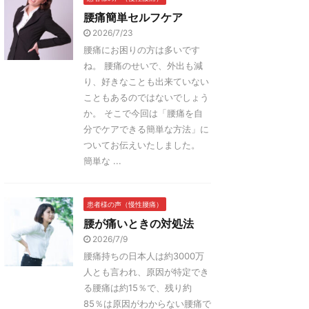
腰痛簡単セルフケア
2026/7/23
腰痛にお困りの方は多いです
ね。 腰痛のせいで、外出も減
り、好きなことも出来ていない
こともあるのではないでしょう
か。 そこで今回は「腰痛を自
分でケアできる簡単な方法」に
ついてお伝えいたしました。
簡単な ...
患者様の声（慢性腰痛）
腰が痛いときの対処法
2026/7/9
腰痛持ちの日本人は約3000万
人とも言われ、原因が特定でき
る腰痛は約15％で、残り約
85％は原因がわからない腰痛で