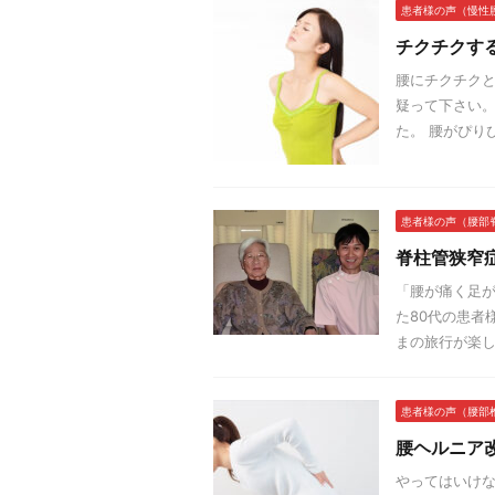
患者様の声（慢性
チクチクす
腰にチクチクと
疑って下さい。
た。 腰がぴり
患者様の声（腰部
脊柱管狭窄
「腰が痛く足が
た80代の患者
まの旅行が楽し
患者様の声（腰部
腰ヘルニア
やってはいけな