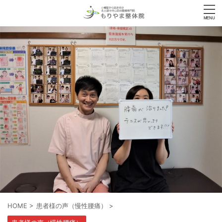
HOME
>
患者様の声（慢性腰痛）
>