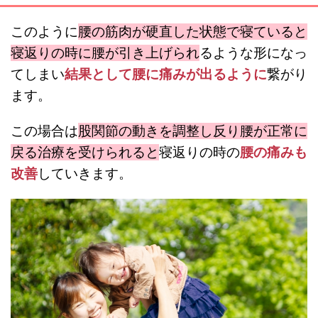
このように
腰の筋肉が硬直した状態で寝ていると
寝返りの時に腰が引き上げられ
るような形になっ
てしまい
結果として腰に痛みが出るように
繋がり
ます。
この場合は
股関節の動きを調整し反り腰が正常に
戻る治療を受けられると
寝返りの時の
腰の痛みも
改善
していきます。