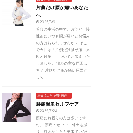
片側だけ腰が痛いあなた
へ
2026/8/6
普段の生活の中で、片側だけ慢
性的にいつも腰が痛いとお悩み
の方はおられませんか？ そこ
で今回は「片側だけ腰が痛い原
因と対策」についてお伝えいた
しました。 痛みの主な原因は
何？ 片側だけ腰が痛い原因と
して ...
患者様の声（慢性腰痛）
腰痛簡単セルフケア
2026/7/23
腰痛にお困りの方は多いです
ね。 腰痛のせいで、外出も減
り、好きなことも出来ていない