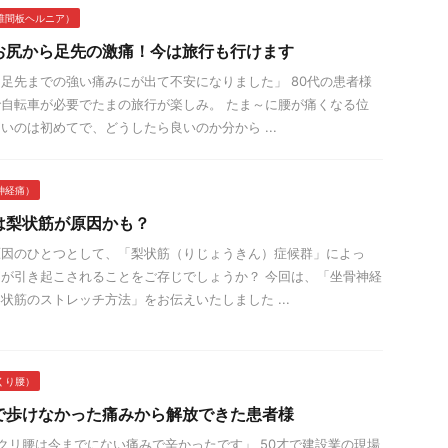
椎間板ヘルニア）
お尻から足先の激痛！今は旅行も行けます
足先までの強い痛みにが出て不安になりました」 80代の患者様
自転車が必要でたまの旅行が楽しみ。 たま～に腰が痛くなる位
いのは初めてで、どうしたら良いのか分から ...
神経痛）
は梨状筋が原因かも？
原因のひとつとして、「梨状筋（りじょうきん）症候群」によっ
が引き起こされることをご存じでしょうか？ 今回は、「坐骨神経
状筋のストレッチ方法」をお伝えいたしました ...
くり腰）
で歩けなかった痛みから解放できた患者様
リ腰は今までにない痛みで辛かったです」 50才で建設業の現場