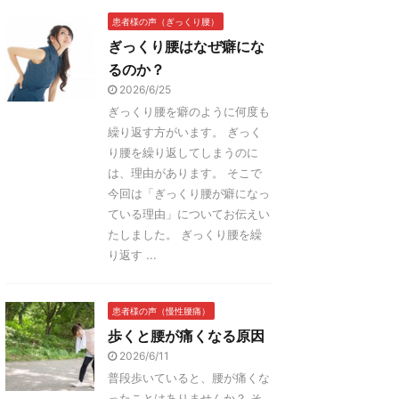
患者様の声（ぎっくり腰）
ぎっくり腰はなぜ癖にな
るのか？
2026/6/25
ぎっくり腰を癖のように何度も
繰り返す方がいます。 ぎっく
り腰を繰り返してしまうのに
は、理由があります。 そこで
今回は「ぎっくり腰が癖になっ
ている理由」についてお伝えい
たしました。 ぎっくり腰を繰
り返す ...
患者様の声（慢性腰痛）
歩くと腰が痛くなる原因
2026/6/11
普段歩いていると、腰が痛くな
ったことはありませんか？ そ