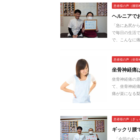
患者様の声（腰部
ヘルニアで
「急にあ尻から
で毎日の生活で
で、こんなに痛
患者様の声（坐骨
坐骨神経痛
坐骨神経痛の
て、坐骨神経痛
痛が楽になる梨
患者様の声（ぎっ
ギックリ腰
「今回のギック