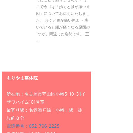
こで今回は「歩くと腰が痛い原
因」についてお伝えいたしまし
た。 歩くと腰が痛い原因 ・歩
いていると腰が痛くなる原因の
1つが、間違った姿勢です。 正
...
もりやま整体院
所在地：名古屋市守山区小幡5-10-31イ
ザワハイム101号室
最寄り駅：名鉄瀬戸線「小幡」駅 徒
歩約８分
電話番号：052-796-2225