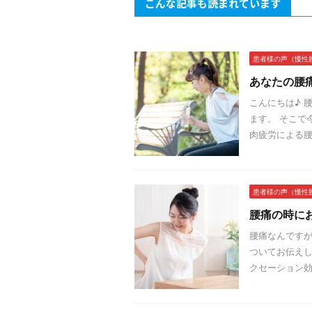
こんな記事も読まれています
患者様の声（慢性
あなたの腰
こんにちは♪ 
ます。 そこで
肉疲労による腰痛
患者様の声（慢性
腰痛の時に
腰痛なんですが
ついてお伝えし
クセーション効