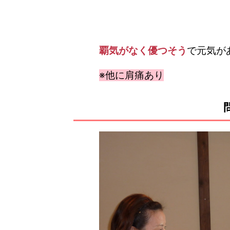
覇気がなく優つそう
で元気が
※他に肩痛あり