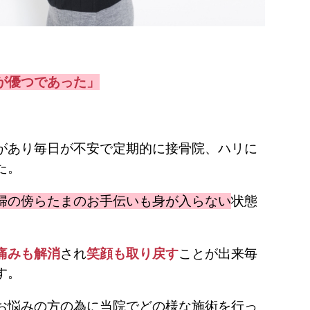
が優つであった」
があり毎日が不安で定期的に接骨院、ハリに
た。
婦の傍らたまのお手伝いも身が入らない
状態
痛みも解消
され
笑顔も取り戻す
ことが出来毎
す。
お悩みの方の為に当院でどの様な施術を行っ