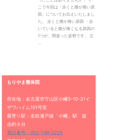
こで今回は「歩くと腰が痛い原
因」についてお伝えいたしまし
た。 歩くと腰が痛い原因 ・歩
いていると腰が痛くなる原因の
1つが、間違った姿勢です。 正
...
もりやま整体院
所在地：名古屋市守山区小幡5-10-31イ
ザワハイム101号室
最寄り駅：名鉄瀬戸線「小幡」駅 徒
歩約８分
電話番号：052-796-2225