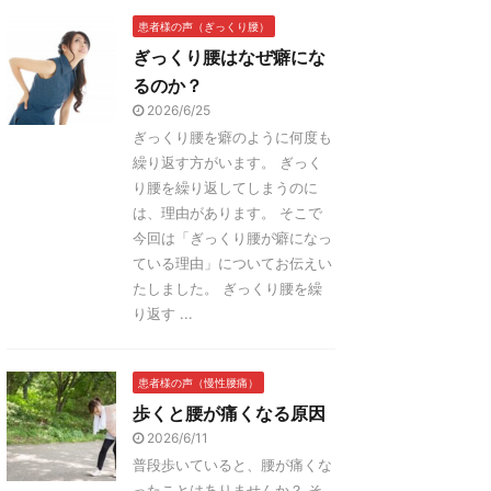
患者様の声（ぎっくり腰）
ぎっくり腰はなぜ癖にな
るのか？
2026/6/25
ぎっくり腰を癖のように何度も
繰り返す方がいます。 ぎっく
り腰を繰り返してしまうのに
は、理由があります。 そこで
今回は「ぎっくり腰が癖になっ
ている理由」についてお伝えい
たしました。 ぎっくり腰を繰
り返す ...
患者様の声（慢性腰痛）
歩くと腰が痛くなる原因
2026/6/11
普段歩いていると、腰が痛くな
ったことはありませんか？ そ