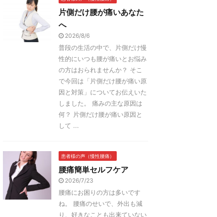
片側だけ腰が痛いあなた
へ
2026/8/6
普段の生活の中で、片側だけ慢
性的にいつも腰が痛いとお悩み
の方はおられませんか？ そこ
で今回は「片側だけ腰が痛い原
因と対策」についてお伝えいた
しました。 痛みの主な原因は
何？ 片側だけ腰が痛い原因と
して ...
患者様の声（慢性腰痛）
腰痛簡単セルフケア
2026/7/23
腰痛にお困りの方は多いです
ね。 腰痛のせいで、外出も減
り、好きなことも出来ていない