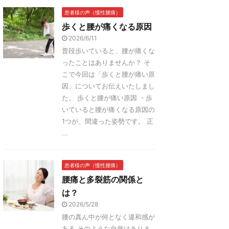
患者様の声（慢性腰痛）
歩くと腰が痛くなる原因
2026/6/11
普段歩いていると、腰が痛くな
ったことはありませんか？ そ
こで今回は「歩くと腰が痛い原
因」についてお伝えいたしまし
た。 歩くと腰が痛い原因 ・歩
いていると腰が痛くなる原因の
1つが、間違った姿勢です。 正
...
患者様の声（慢性腰痛）
腰痛と多裂筋の関係と
は？
2026/5/28
腰の真ん中が何となく違和感が
ある そのような自覚はありま