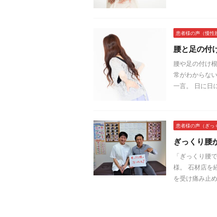
患者様の声（慢性
腰と足の付
腰や足の付け根
常がわからない
一言。 日に日
患者様の声（ぎっ
ぎっくり腰
「ぎっくり腰で
様。 石材店を
を受け痛み止め