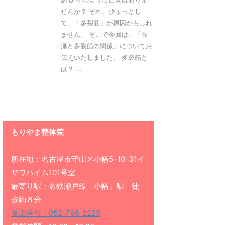
せんか？ それ、ひょっとし
て、「多裂筋」が原因かもしれ
ません。 そこで今回は、「腰
痛と多裂筋の関係」についてお
伝えいたしました。 多裂筋と
は？ ...
もりやま整体院
所在地：名古屋市守山区小幡5-10-31イ
ザワハイム101号室
最寄り駅：名鉄瀬戸線「小幡」駅 徒
歩約８分
電話番号：052-796-2225