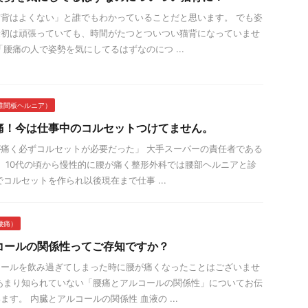
背はよくない」と誰でもわかっていることだと思います。 でも姿
最初は頑張っていても、時間がたつとついつい猫背になっていませ
「腰痛の人で姿勢を気にしてるはずなのにつ ...
椎間板ヘルニア）
痛！今は仕事中のコルセットつけてません。
痛く必ずコルセットが必要だった」 大手スーパーの責任者である
。 10代の頃から慢性的に腰が痛く整形外科では腰部ヘルニアと診
でコルセットを作られ以後現在まで仕事 ...
腰痛）
コールの関係性ってご存知ですか？
コールを飲み過ぎてしまった時に腰が痛くなったことはございませ
あまり知られていない「腰痛とアルコールの関係性」についてお伝
ます。 内臓とアルコールの関係性 血液の ...