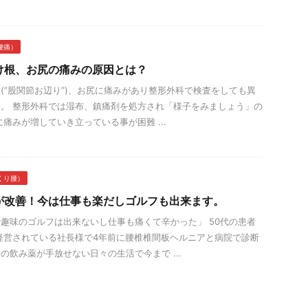
腰痛）
け根、お尻の痛みの原因とは？
(”股関節お辺り”)、お尻に痛みがあり整形外科で検査をしても異
。 整形外科では湿布、鎮痛剤を処方され「様子をみましょう」の
に痛みが増していき立っている事が困難 ...
くり腰）
が改善！今は仕事も楽だしゴルフも出来ます。
趣味のゴルフは出来ないし仕事も痛くて辛かった」 50代の患者
経営されている社長様で4年前に腰椎椎間板ヘルニアと病院で診断
の飲み薬が手放せない日々の生活で今まで ...