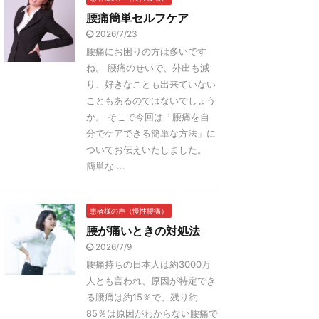
腰痛簡単セルフケア
2026/7/23
腰痛にお困りの方は多いです
ね。 腰痛のせいで、外出も減
り、好きなことも出来ていない
こともあるのではないでしょう
か。 そこで今回は「腰痛を自
分でケアできる簡単な方法」に
ついてお伝えいたしました。
簡単な ...
患者様の声（慢性腰痛）
腰が痛いときの対処法
2026/7/9
腰痛持ちの日本人は約3000万
人とも言われ、原因が特定でき
る腰痛は約15％で、残り約
85％は原因がわからない腰痛で