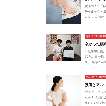
腰痛の人で「猫
勢を正そうと
んか？ 今回は
患者様の声（腰部
辛かった腰
「仕事中は腰が
30代の患者様
断。 整形外科
患者様の声（慢性
腰痛とアル
皆様は、アル
んか？ 今回は
えしたいと思い