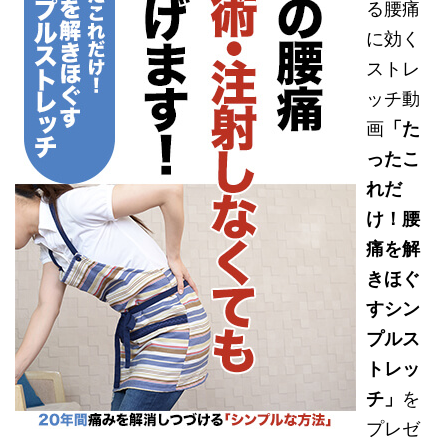
る腰痛
に効く
ストレ
ッチ動
画
「た
ったこ
れだ
け！腰
痛を解
きほぐ
すシン
プルス
トレッ
チ」
を
プレゼ