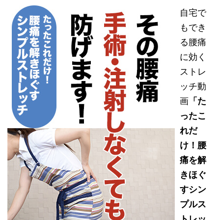
自宅で
もでき
る腰痛
に効く
ストレ
ッチ動
画
「た
ったこ
れだ
け！腰
痛を解
きほぐ
すシン
プルス
トレッ