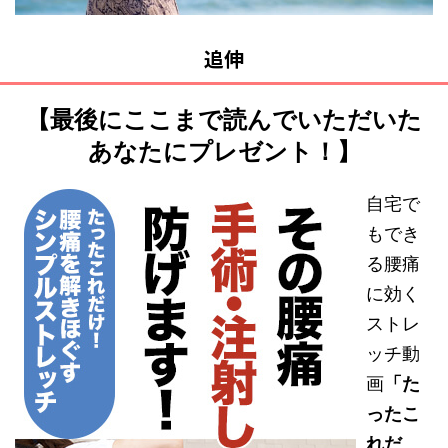
追伸
【最後にここまで読んでいただいた
あなたにプレゼント！】
自宅で
もでき
る腰痛
に効く
ストレ
ッチ動
画
「た
ったこ
れだ