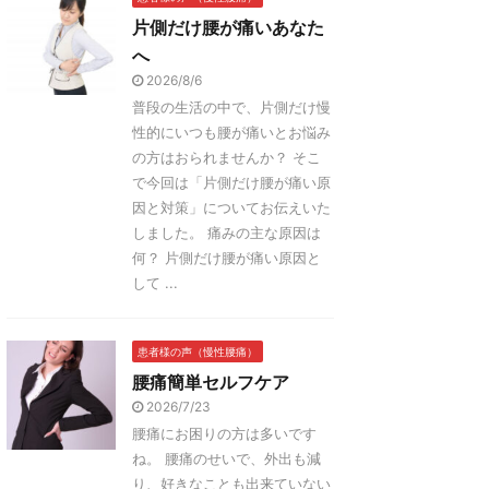
片側だけ腰が痛いあなた
へ
2026/8/6
普段の生活の中で、片側だけ慢
性的にいつも腰が痛いとお悩み
の方はおられませんか？ そこ
で今回は「片側だけ腰が痛い原
因と対策」についてお伝えいた
しました。 痛みの主な原因は
何？ 片側だけ腰が痛い原因と
して ...
患者様の声（慢性腰痛）
腰痛簡単セルフケア
2026/7/23
腰痛にお困りの方は多いです
ね。 腰痛のせいで、外出も減
り、好きなことも出来ていない