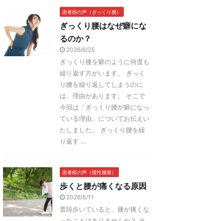
患者様の声（ぎっくり腰）
ぎっくり腰はなぜ癖にな
るのか？
2026/6/25
ぎっくり腰を癖のように何度も
繰り返す方がいます。 ぎっく
り腰を繰り返してしまうのに
は、理由があります。 そこで
今回は「ぎっくり腰が癖になっ
ている理由」についてお伝えい
たしました。 ぎっくり腰を繰
り返す ...
患者様の声（慢性腰痛）
歩くと腰が痛くなる原因
2026/6/11
普段歩いていると、腰が痛くな
ったことはありませんか？ そ