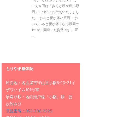
こで今回は「歩くと腰が痛い原
因」についてお伝えいたしまし
た。 歩くと腰が痛い原因 ・歩
いていると腰が痛くなる原因の
1つが、間違った姿勢です。 正
...
もりやま整体院
所在地：名古屋市守山区小幡5-10-31イ
ザワハイム101号室
最寄り駅：名鉄瀬戸線「小幡」駅 徒
歩約８分
電話番号：052-796-2225