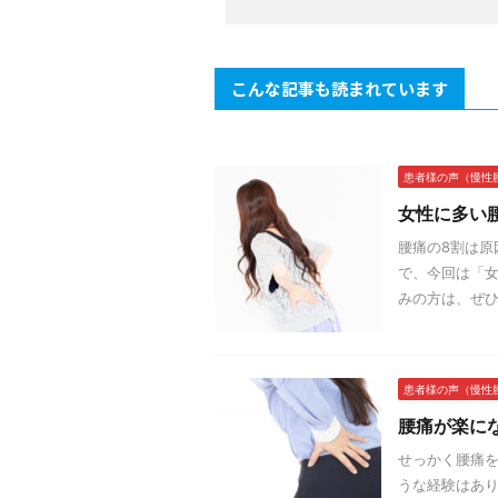
こんな記事も読まれています
患者様の声（慢性
女性に多い
腰痛の8割は原
で、今回は「女
みの方は、ぜひ
患者様の声（慢性
腰痛が楽に
せっかく腰痛を
うな経験はあり