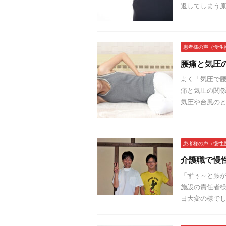
返してしまう原
患者様の声（慢性
腰痛と気圧
よく「気圧で腰
痛と気圧の関係
気圧や台風のと
患者様の声（慢性
介護職で慢
「ずぅ～と腰が
施設の責任者様
日大変の様でし