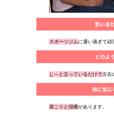
思い当
スポーツジム
に通い過ぎて頑
どのよ
じ～と立っているだけで
左右
他に気に
肩こりと頭痛
があります。