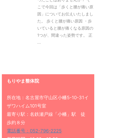
こで今回は「歩くと腰が痛い原
因」についてお伝えいたしまし
た。 歩くと腰が痛い原因 ・歩
いていると腰が痛くなる原因の
1つが、間違った姿勢です。 正
...
もりやま整体院
所在地：名古屋市守山区小幡5-10-31イ
ザワハイム101号室
最寄り駅：名鉄瀬戸線「小幡」駅 徒
歩約８分
電話番号：052-796-2225