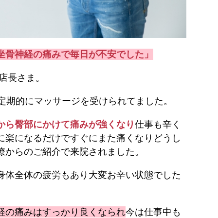
坐骨神経の痛みで毎日が不安でした」
の店長さま。
定期的にマッサージを受けられてました。
から臀部にかけて痛みが強くなり
仕事も辛く
に楽になるだけですぐにまた痛くなりどうし
僚からのご紹介で来院されました。
身体全体の疲労もあり大変お辛い状態でした
経の痛みはすっかり良くなられ
今は仕事中も