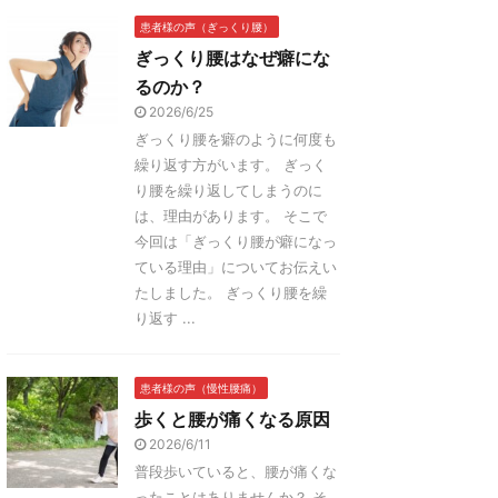
患者様の声（ぎっくり腰）
ぎっくり腰はなぜ癖にな
るのか？
2026/6/25
ぎっくり腰を癖のように何度も
繰り返す方がいます。 ぎっく
り腰を繰り返してしまうのに
は、理由があります。 そこで
今回は「ぎっくり腰が癖になっ
ている理由」についてお伝えい
たしました。 ぎっくり腰を繰
り返す ...
患者様の声（慢性腰痛）
歩くと腰が痛くなる原因
2026/6/11
普段歩いていると、腰が痛くな
ったことはありませんか？ そ