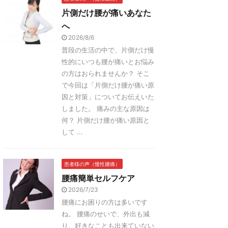
片側だけ腰が痛いあなた
へ
2026/8/6
普段の生活の中で、片側だけ慢
性的にいつも腰が痛いとお悩み
の方はおられませんか？ そこ
で今回は「片側だけ腰が痛い原
因と対策」についてお伝えいた
しました。 痛みの主な原因は
何？ 片側だけ腰が痛い原因と
して ...
患者様の声（慢性腰痛）
腰痛簡単セルフケア
2026/7/23
腰痛にお困りの方は多いです
ね。 腰痛のせいで、外出も減
り、好きなことも出来ていない