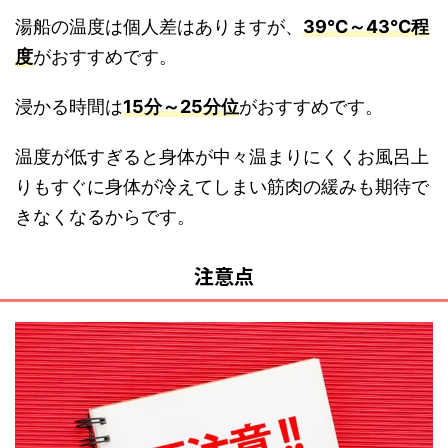
湯船の温度は個人差はありますが、
39℃～43℃
程
度
がおすすめです。
浸かる時間は
15分～25分位
がおすすめです。
温度が低すぎると身体が中々温まりにくくお風呂上
りもすぐに身体が冷えてしまい筋肉の緩みも期待で
きなくなるからです。
注意点