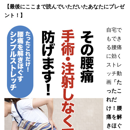
【最後にここまで読んでいただいたあなたにプレゼ
ント！】
自宅で
もでき
る腰痛
に効く
ストレ
ッチ動
画
「た
ったこ
れだ
け！腰
痛を解
きほぐ