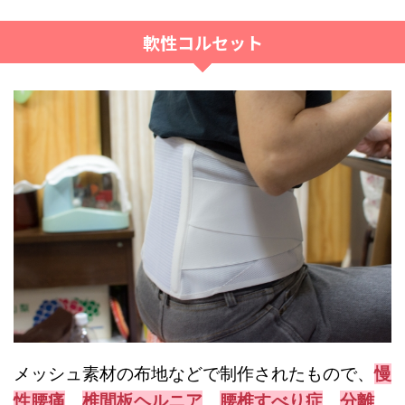
軟性コルセット
メッシュ素材の布地などで制作されたもので、
慢
性腰痛
、
椎間板ヘルニア
、
腰椎すべり症
、
分離