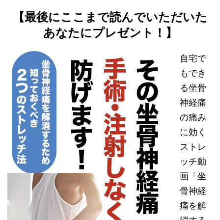
【最後にここまで読んでいただいた
あなたにプレゼント！】
自宅で
もでき
る坐骨
神経痛
の痛み
に効く
ストレ
ッチ動
画「坐
骨神経
痛を解