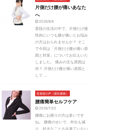
片側だけ腰が痛いあなた
へ
2026/8/6
普段の生活の中で、片側だけ慢
性的にいつも腰が痛いとお悩み
の方はおられませんか？ そこ
で今回は「片側だけ腰が痛い原
因と対策」についてお伝えいた
しました。 痛みの主な原因は
何？ 片側だけ腰が痛い原因と
して ...
患者様の声（慢性腰痛）
腰痛簡単セルフケア
2026/7/23
腰痛にお困りの方は多いです
ね。 腰痛のせいで、外出も減
り、好きなことも出来ていない