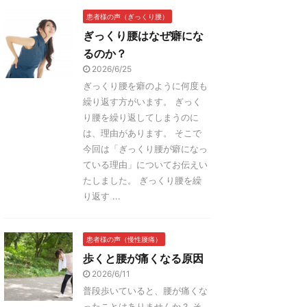
患者様の声（ぎっくり腰）
ぎっくり腰はなぜ癖にな
るのか？
2026/6/25
ぎっくり腰を癖のように何度も
繰り返す方がいます。 ぎっく
り腰を繰り返してしまうのに
は、理由があります。 そこで
今回は「ぎっくり腰が癖になっ
ている理由」についてお伝えい
たしました。 ぎっくり腰を繰
り返す ...
患者様の声（慢性腰痛）
歩くと腰が痛くなる原因
2026/6/11
普段歩いていると、腰が痛くな
ったことはありませんか？ そ