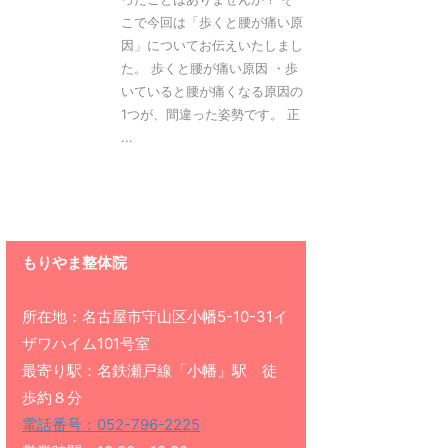
こで今回は「歩くと腰が痛い原
因」についてお伝えいたしまし
た。 歩くと腰が痛い原因 ・歩
いていると腰が痛くなる原因の
1つが、間違った姿勢です。 正
...
もりやま整体院
所在地：名古屋市守山区小幡5-10-31イ
ザワハイム101号室
最寄り駅：名鉄瀬戸線「小幡」駅 徒
歩約８分
電話番号：052-796-2225