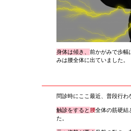
身体は傾き、
前かがみで歩幅
みは腰全体に出ていました。
問診時にここ最近、普段行わ
触診をすると
腰
全体の筋硬結
た。