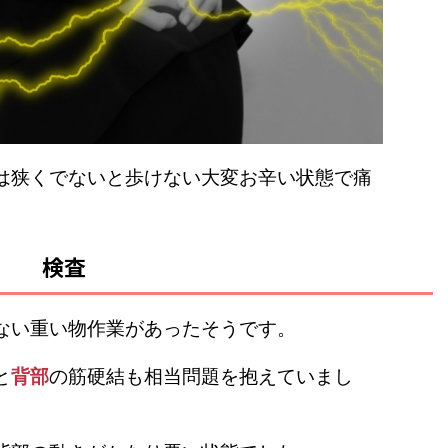
は狭くでないと歩けない大変お辛い状態で痛
検査
ない重い物作業があったそうです。
と
背部
の筋硬結も相当問題を抱えていまし