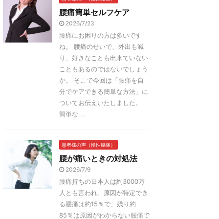
腰痛簡単セルフケア
2026/7/23
腰痛にお困りの方は多いです
ね。 腰痛のせいで、外出も減
り、好きなことも出来ていない
こともあるのではないでしょう
か。 そこで今回は「腰痛を自
分でケアできる簡単な方法」に
ついてお伝えいたしました。
簡単な ...
患者様の声（慢性腰痛）
腰が痛いときの対処法
2026/7/9
腰痛持ちの日本人は約3000万
人とも言われ、原因が特定でき
る腰痛は約15％で、残り約
85％は原因がわからない腰痛で