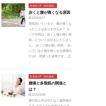
患者様の声（慢性腰痛）
歩くと腰が痛くなる原因
2026/6/11
普段歩いていると、腰が痛くな
ったことはありませんか？ そ
こで今回は「歩くと腰が痛い原
因」についてお伝えいたしまし
た。 歩くと腰が痛い原因 ・歩
いていると腰が痛くなる原因の
1つが、間違った姿勢です。 正
...
患者様の声（慢性腰痛）
腰痛と多裂筋の関係と
は？
2026/5/28
腰の真ん中が何となく違和感が
ある そのような自覚はありま