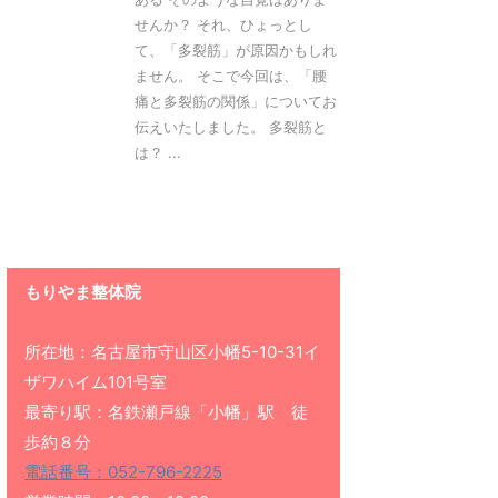
せんか？ それ、ひょっとし
て、「多裂筋」が原因かもしれ
ません。 そこで今回は、「腰
痛と多裂筋の関係」についてお
伝えいたしました。 多裂筋と
は？ ...
もりやま整体院
所在地：名古屋市守山区小幡5-10-31イ
ザワハイム101号室
最寄り駅：名鉄瀬戸線「小幡」駅 徒
歩約８分
電話番号：052-796-2225