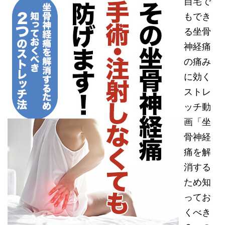
自宅で
もでき
る坐骨
神経痛
の痛み
に効く
ストレ
ッチ動
画「坐
骨神経
痛を解
消する
ため知
ってお
くべき